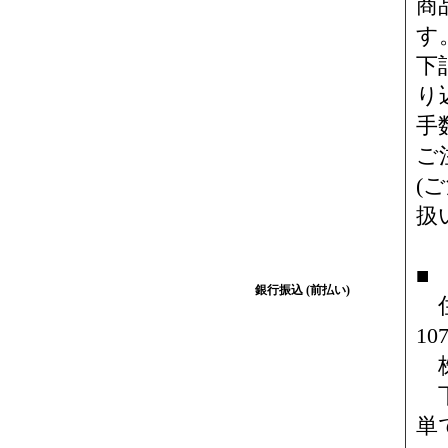
商
す
下
り
手
ご
(
扱
■
銀行振込 (前払い)
住
10
株
下
単