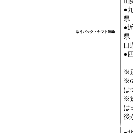
山
●
県
●
ゆうパック・ヤマト運輸
県
口県
●
※
※
は
※
は
後