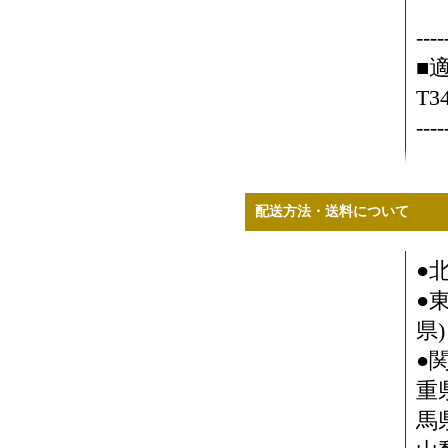
カ
----
■
T3
----
配送方法・送料について
●
●
県)
●
重
馬