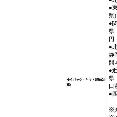
●
●
県)
●
県
円
●
静
熊
●
県
ゆうパック・ヤマト運輸(冷
蔵)
口県
●
※