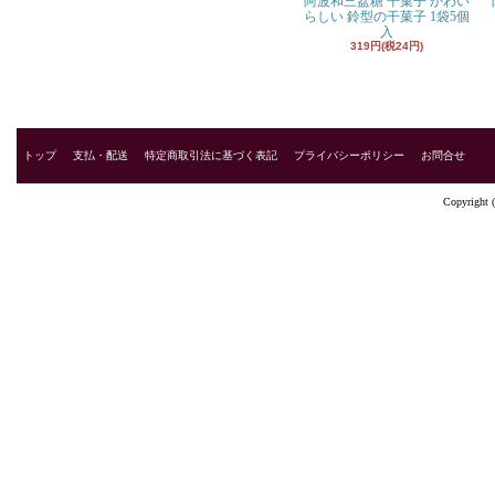
阿波和三盆糖 干菓子 かわい
らしい 鈴型の干菓子 1袋5個
入
319円(税24円)
トップ
支払・配送
特定商取引法に基づく表記
プライバシーポリシー
お問合せ
Copyright 