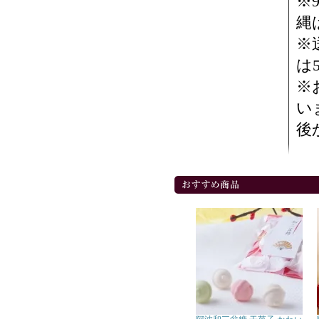
※
縄
※
は
※
い
後