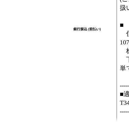
扱
■
銀行振込 (前払い)
住
10
株
下
単
カ
----
■
T3
----