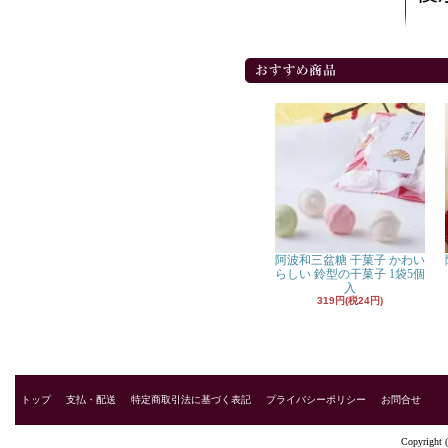
阿波和三盆糖 干菓子 かわい
らしい 鈴型の干菓子 1袋5個
入
319円(税24円)
トップ
支払・配送
特定商取引法に基づく表記
プライバシーポリシー
お問合せ
Copyright 