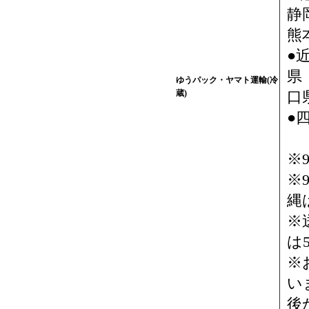
静
熊
●
県
ゆうパック・ヤマト運輸(冷
蔵)
口県
●
※
※
縄
※
は
※
い
後