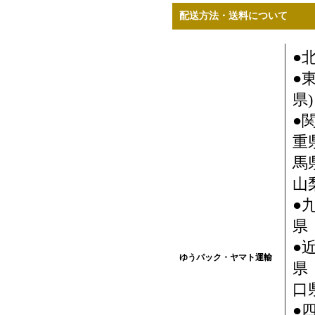
配送方法・送料について
●
●
県)
●
重
馬
山
●
県
●
ゆうパック・ヤマト運輸
県
口県
●