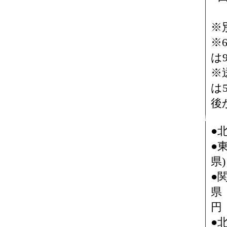
※
※
は
※
は
後
●
●
県)
●
県
円
●