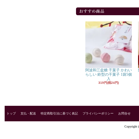
阿波和三盆糖 干菓子 かわい
らしい 鈴型の干菓子 1袋5個
入
319円(税24円)
トップ
支払・配送
特定商取引法に基づく表記
プライバシーポリシー
お問合せ
Copyright 