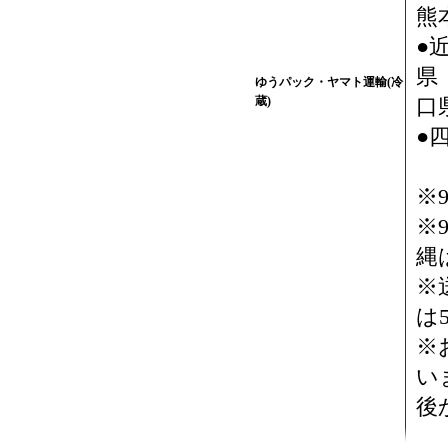
熊
●
県
ゆうパック・ヤマト運輸(冷
蔵)
口県
●
※
※
縄
※
は
※
い
後