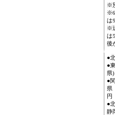
※
※
は
※
は
後
●
●
県)
●
県
円
●
静