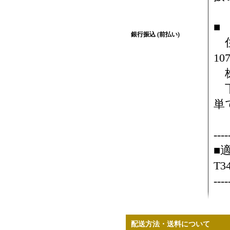
■
銀行振込 (前払い)
住
10
株
下
単
カ
----
■
T3
----
配送方法・送料について