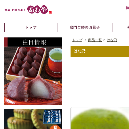
徳
トップ
>
商品一覧
>
はな乃
はな乃