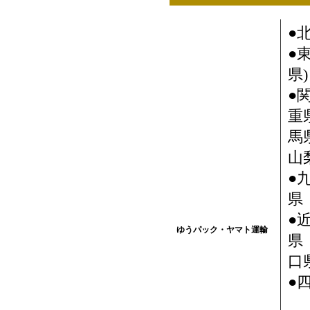
●
●
県)
●
重
馬
山
●
県
●
ゆうパック・ヤマト運輸
県
口県
●