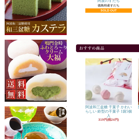
阿波のすだち
徳島特産すだち
SOLD OUT
阿波和三盆糖 干菓子 かわい
らしい 鈴型の干菓子 1袋5個
入
319円(税24円)