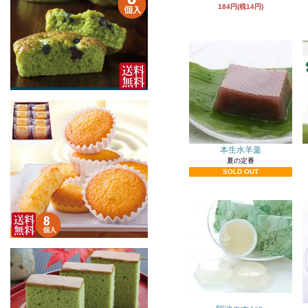
184円(税14円)
本生水羊羹
夏の定番
SOLD OUT