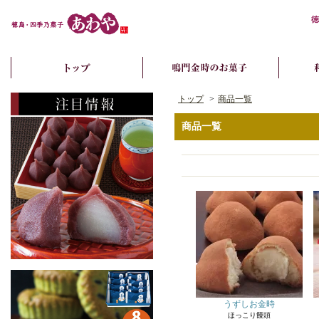
徳
トップ
>
商品一覧
商品一覧
うずしお金時
ほっこり饅頭